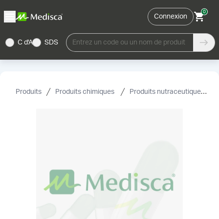
0
Connexion
C d'A
SDS
Entrez un code ou un nom de produit
Produits
Produits chimiques
Produits nutraceutiques