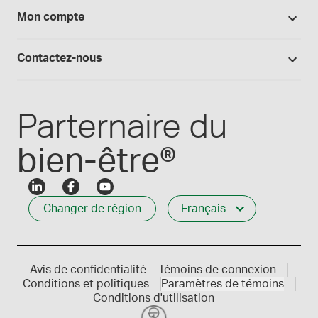
Arômes, colorants et huiles
Tout sur Medisca
Mon compte
Preparation magistrale 101
Fournitures de laboratoire
Qualité Medisca
Connexion
Les formules Medisca 101
Qui nous servons
Contactez-nous
Connexion des employés
Carrières
Service à la clientèle
Créer mon compte
Communiques de presse
1-800-665-6334
Parternaire du
bien-être®
Changer de région
Français
Avis de confidentialité
Témoins de connexion
Conditions et politiques
Paramètres de témoins
Conditions d'utilisation