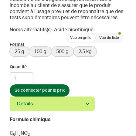
incombe au client de s’assurer que le produit
convient à l’usage prévu et de reconnaître que des
tests supplémentaires peuvent être nécessaires.
Noms alternatifs(s): Acide nicotinique
Vue en grille
Vue de liste
Format
25 g
100 g
500 g
2.5 kg
Quantité
Se connecter pour le prix
Détails
Formule chimique
C
H
NO
6
5
2