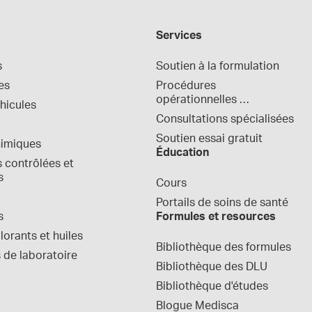
Services
s
Soutien à la formulation
es
Procédures 
opérationnelles 
hicules
normalisées
Consultations spécialisées
Soutien essai gratuit
himiques
Éducation
contrôlées et 
s
Cours
Portails de soins de santé
s
Formules et resources
orants et huiles
Bibliothèque des formules
 de laboratoire
Bibliothèque des DLU
Bibliothèque d'études
Blogue Medisca