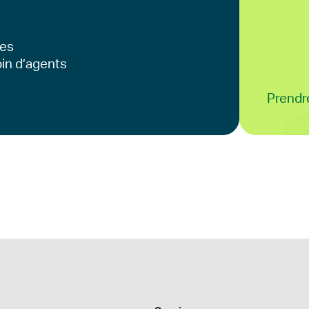
les
oin d’agents
Prendr