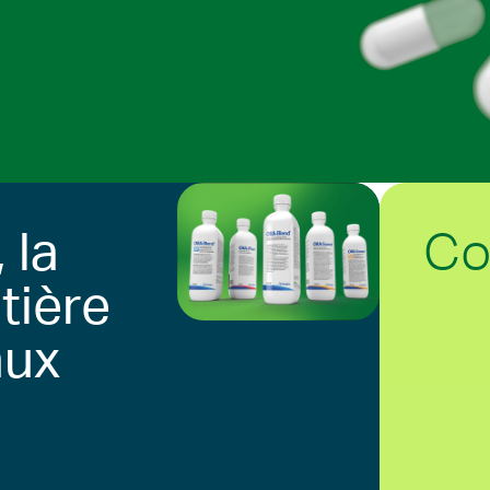
Co
 la
tière
aux