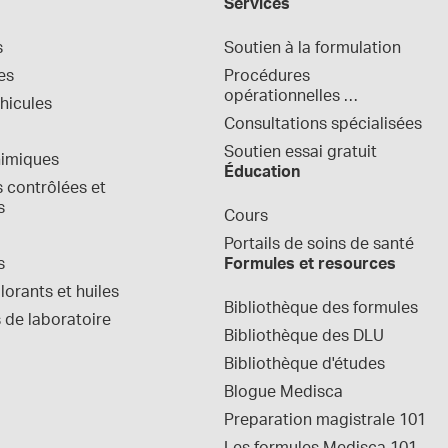
Services
s
Soutien à la formulation
es
Procédures 
opérationnelles 
hicules
normalisées
Consultations spécialisées
Soutien essai gratuit
himiques
Éducation
contrôlées et 
s
Cours
Portails de soins de santé
s
Formules et resources
orants et huiles
Bibliothèque des formules
 de laboratoire
Bibliothèque des DLU
Bibliothèque d'études
Blogue Medisca
Preparation magistrale 101