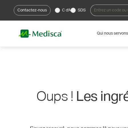
Contactez-nous
C d'A
SDS
Qui nous servons
Oups !
Les ingr