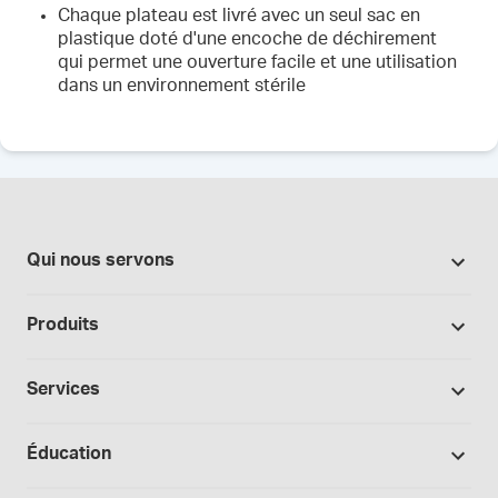
Chaque plateau est livré avec un seul sac en
plastique doté d'une encoche de déchirement
qui permet une ouverture facile et une utilisation
dans un environnement stérile
Qui nous servons
Pharmacies
Produits
Secteur du cannabis
Promotions
Fabrication sous contrat
Services
Nos marques
Hôpitaux et cliniques
Soutien à la formulation
Bases et véhicules
Éducation
Laboratoire et recherche
Procédures opérationnelles normalisées
Capsules