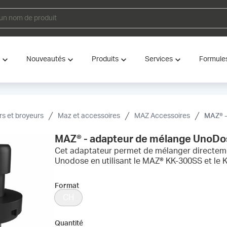
Nouveautés
Produits
Services
Formule
s et broyeurs
Maz et accessoires
MAZ Accessoires
MAZ® -
MAZ® - adapteur de mélange UnoDo
Cet adaptateur permet de mélanger directemen
Unodose en utilisant le MAZ® KK-300SS et le 
Format
CH
Quantité