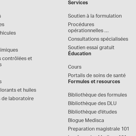
Services
s
Soutien à la formulation
es
Procédures 
opérationnelles 
hicules
normalisées
Consultations spécialisées
Soutien essai gratuit
himiques
Éducation
contrôlées et 
s
Cours
Portails de soins de santé
s
Formules et resources
orants et huiles
Bibliothèque des formules
 de laboratoire
Bibliothèque des DLU
Bibliothèque d'études
Blogue Medisca
Preparation magistrale 101