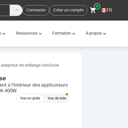
0
FR
Connexion
Créer un compte
s
Ressources
Formation
À propos
 adapteur de mélange UnoDose
se
t à l'intérieur des applicateurs
KK-400W.
Vue en grille
Vue de liste