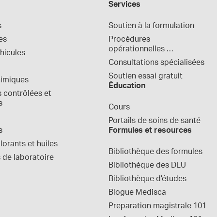
Services
s
Soutien à la formulation
es
Procédures 
opérationnelles 
hicules
normalisées
Consultations spécialisées
Soutien essai gratuit
himiques
Éducation
contrôlées et 
s
Cours
Portails de soins de santé
s
Formules et resources
orants et huiles
Bibliothèque des formules
 de laboratoire
Bibliothèque des DLU
Bibliothèque d'études
Blogue Medisca
Preparation magistrale 101