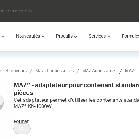
Nouveautés
Produits
Services
Formule
s et broyeurs
Maz et accessoires
MAZ Accessoires
MAZ® - ada
MAZ® - adaptateur pour contenant standa
pièces
Cet adaptateur permet d’utiliser les contenants stan
MAZ® KK-1000W.
Format
CH