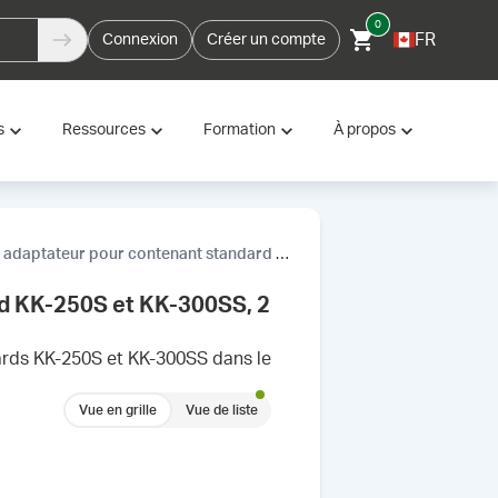
0
FR
Connexion
Créer un compte
s
Ressources
Formation
À propos
ptateur pour contenant standard KK-250S et KK-300SS, 2 pièces
rd KK-250S et KK-300SS, 2
dards KK-250S et KK-300SS dans le
Vue en grille
Vue de liste