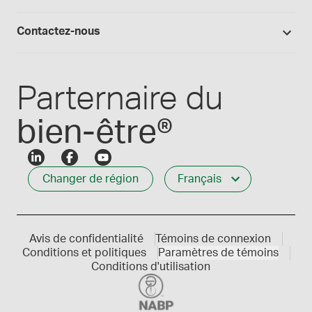
Fournitures de laboratoire
Qualité Medisca
Connexion
Les formules Medisca 101
Qui nous servons
Contactez-nous
Connexion des employés
Carrières
Service à la clientèle
Créer mon compte
Communiques de presse
1-800-665-6334
Parternaire du
bien-être®
Changer de région
Français
Avis de confidentialité
Témoins de connexion
Conditions et politiques
Paramètres de témoins
Conditions d'utilisation