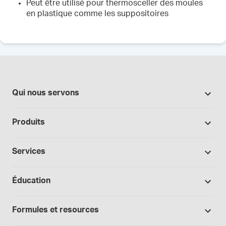
Peut être utilisé pour thermosceller des moules
en plastique comme les suppositoires
Qui nous servons
Pharmacies
Produits
Secteur du cannabis
Promotions
Fabrication sous contrat
Services
Nos marques
Hôpitaux et cliniques
Soutien à la formulation
Bases et véhicules
Éducation
Laboratoire et recherche
Procédures opérationnelles normalisées
Capsules
Cours
Médecins et prescripteurs
Consultations spécialisées
Formules et resources
Produits chimiques
Portails de soins de santé
Télésanté