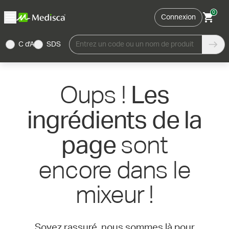
0
Connexion
C d'A
SDS
Entrez un code ou un nom de produit
Oups !
Les
ingrédients de la
sont
page
encore dans le
mixeur !
Soyez rassuré, nous sommes là pour