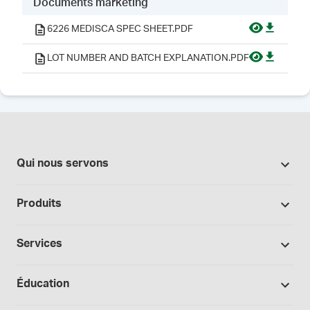
Documents marketing
6226 MEDISCA SPEC SHEET.PDF
LOT NUMBER AND BATCH EXPLANATION.PDF
Qui nous servons
Pharmacies
Produits
Secteur du cannabis
Promotions
Fabrication sous contrat
Services
Nos marques
Hôpitaux et cliniques
Soutien à la formulation
Bases et véhicules
Éducation
Laboratoire et recherche
Procédures opérationnelles normalisées
Capsules