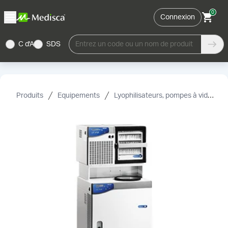
0
Connexion
C d'A
SDS
Entrez un code ou un nom de produit
Produits
Equipements
Lyophilisateurs, pompes à vide et accessoires