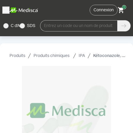
0
Connexion
C d'A
SDS
Entrez un code ou un nom de produit
Produits
Produits chimiques
IPA
Kétoconazole, USP