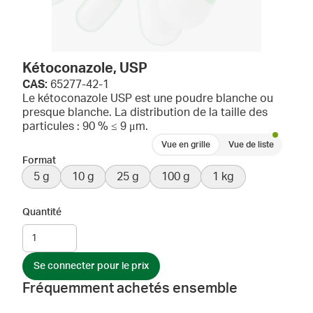
Kétoconazole, USP
CAS:
65277-42-1
Le kétoconazole USP est une poudre blanche ou
presque blanche. La distribution de la taille des
particules : 90 % ≤ 9 μm.
Vue en grille
Vue de liste
Format
5 g
10 g
25 g
100 g
1 kg
Quantité
Se connecter pour le prix
Fréquemment achetés ensemble