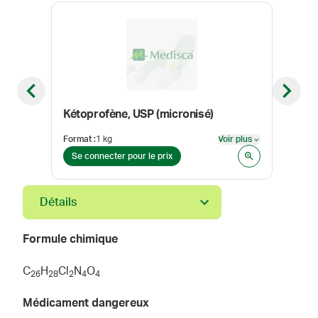
Previous slide
Next sl
Kétoprofène, USP (micronisé)
Bacl
Format
:
1 kg
Voir plus
Form
Voir plus
Se connecter pour le prix
Se 
Détails
Formule chimique
C
H
Cl
N
O
2
6
2
8
2
4
4
Médicament dangereux