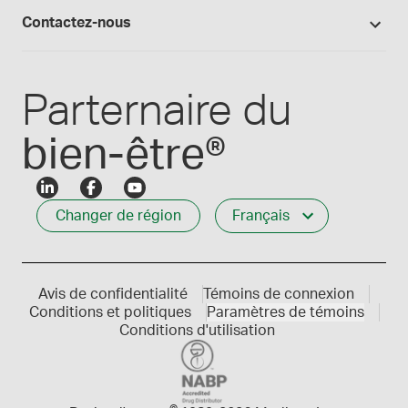
Connexion
Les formules Medisca 101
Qui nous servons
Contactez-nous
Connexion des employés
Carrières
Service à la clientèle
Créer mon compte
Communiques de presse
1-800-665-6334
Parternaire du
bien-être®
Changer de région
Français
Avis de confidentialité
Témoins de connexion
Conditions et politiques
Paramètres de témoins
Conditions d'utilisation