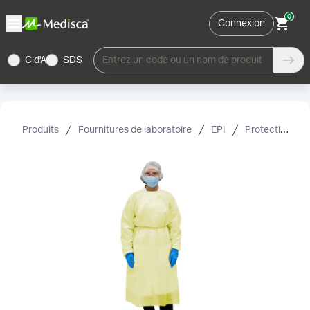
0
Connexion
C d'A
SDS
Entrez un code ou un nom de produit
Produits
Fournitures de laboratoire
EPI
Protection du corps