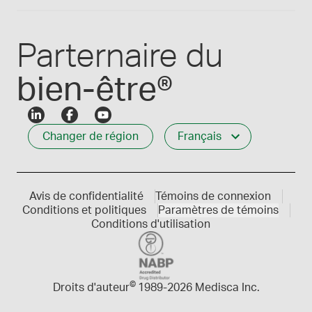
Connexion des employés
Carrières
Service à la clientèle
Créer mon compte
Communiques de presse
1-800-665-6334
Parternaire du
bien-être®
Changer de région
Français
Avis de confidentialité
Témoins de connexion
Conditions et politiques
Paramètres de témoins
Conditions d'utilisation
©
Droits d'auteur
1989-
2026 Medisca Inc.