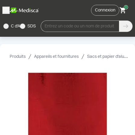
0
Connexion
C d'A
SDS
Entrez un code ou un nom de produit
Produits
Appareils et fournitures
Sacs et papier d'aluminium