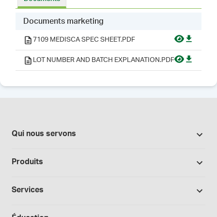
Documents marketing
7109 MEDISCA SPEC SHEET.PDF
LOT NUMBER AND BATCH EXPLANATION.PDF
Qui nous servons
Pharmacies
Produits
Secteur du cannabis
Promotions
Fabrication sous contrat
Services
Nos marques
Hôpitaux et cliniques
Soutien à la formulation
Bases et véhicules