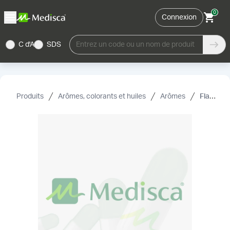
0
Connexion
C d'A
SDS
Entrez un code ou un nom de produit
Produits
Arômes, colorants et huiles
Arômes
FlavoRx réducteur d'amertume, liquide