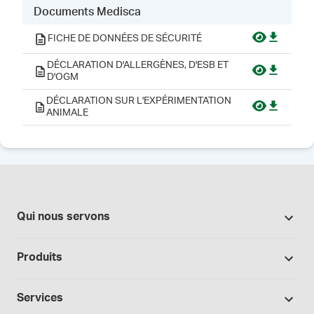
Documents Medisca
FICHE DE DONNÉES DE SÉCURITÉ
DÉCLARATION D'ALLERGÈNES, D'ESB ET
D'OGM
DÉCLARATION SUR L'EXPÉRIMENTATION
ANIMALE
Qui nous servons
Pharmacies
Produits
Secteur du cannabis
Promotions
Fabrication sous contrat
Services
Nos marques