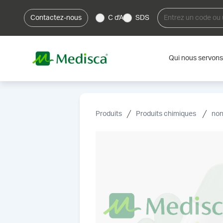
Contactez-nous
C d'A
SDS
Qui nous servons
Produits
Produits chimiques
non