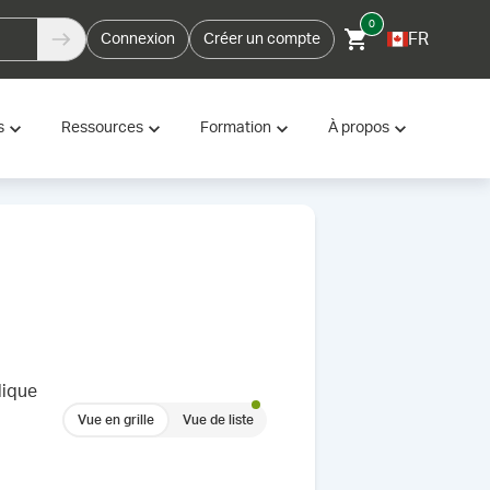
0
FR
Connexion
Créer un compte
s
Ressources
Formation
À propos
lique
Vue en grille
Vue de liste