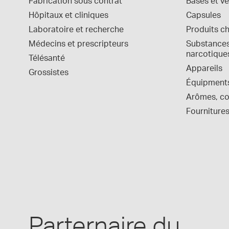
Fabrication sous contrat
Bases et vé
Hôpitaux et cliniques
Capsules
Laboratoire et recherche
Produits c
Médecins et prescripteurs
Substances 
narcotique
Télésanté
Appareils
Grossistes
Équipment
Arômes, col
Fournitures
Parternaire du