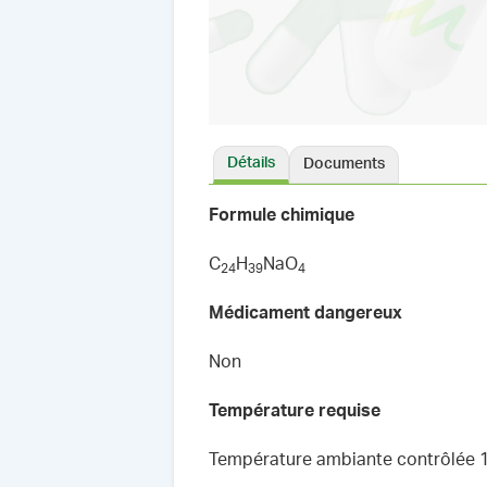
Détails
Documents
Formule chimique
C
H
NaO
2
4
3
9
4
Médicament dangereux
Non
Température requise
Température ambiante contrôlée 