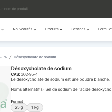
Nouveautés
Produits
Services
Formule
-IPA
Désoxycholate de sodium
Désoxycholate de sodium
CAS:
302-95-4
Le désoxycholate de sodium est une poudre blanche.
Noms alternatif(s): Sel de sodium de l'acide désoxycho
Format
25 g
1 kg