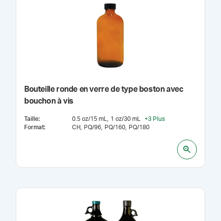
Bouteille ronde en verre de type boston avec
bouchon à vis
Taille
:
0.5 oz/15 mL
1 oz/30 mL
+
3
Plus
Format
:
CH
PQ/96
PQ/160
PQ/180