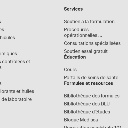
Services
s
Soutien à la formulation
es
Procédures 
opérationnelles 
hicules
normalisées
Consultations spécialisées
Soutien essai gratuit
himiques
Éducation
contrôlées et 
s
Cours
Portails de soins de santé
s
Formules et resources
orants et huiles
Bibliothèque des formules
 de laboratoire
Bibliothèque des DLU
Bibliothèque d'études
Blogue Medisca