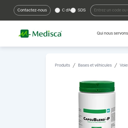
Contactez-nous
C d'A
SDS
Qui nous servons
Produits
Bases et véhicules
Voie