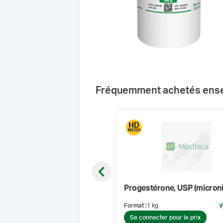
Fréquemment achetés ens
Previous slide
Progestérone, USP (microni
Format
:
1 kg
V
Se connecter pour le prix