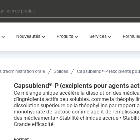
Nouveautés
Produits
Services
Formule
s d'administration orale
Solides
Capsublend®-P (excipients pour
Capsublend®-P (excipients pour agents acti
Ce mélange unique accélère la dissolution des médica
d’ingrédients actifs peu solubles, comme la théophyll
dissolution supérieure de la théophylline par rapport a
monohydrate de lactose comme agent de remplissage (p
des médicaments • Stabilité chimique accrue • Stabilit
Grande efficacité
Format