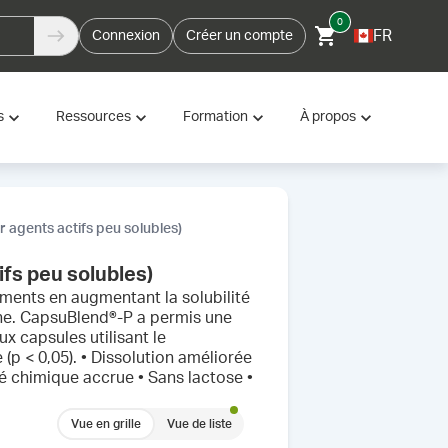
0
FR
Connexion
Créer un compte
s
Ressources
Formation
À propos
 agents actifs peu solubles)
fs peu solubles)
ments en augmentant la solubilité
ine. CapsuBlend®-P a permis une
ux capsules utilisant le
 < 0,05). • Dissolution améliorée
é chimique accrue • Sans lactose •
Vue en grille
Vue de liste