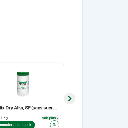
Next slide
Oral Mix Dry Alka, SF (sans sucre), non aromatisé
Hypromellose, USP (4000 
:
1 Kg
Voir plus
Format
:
1 kg
Voir plus
nnecter pour le prix
Se connecter pour le prix