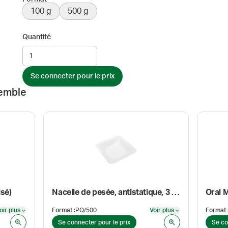
100 g
500 g
Quantité
Se connecter pour le prix
emble
sé)
Nacelle de pesée, antistatique, 3 1/3 po × 3 1/3 po × 19/20 po
oir plus
Format
:
PQ/500
Voir plus
Format
Voir plus
Voir plus
Se connecter pour le prix
Se co