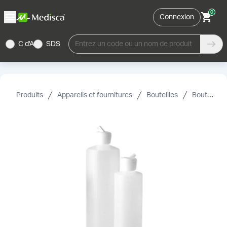
0
Connexion
C d'A
SDS
Entrez un code ou un nom de produit
Produits
Appareils et fournitures
Bouteilles
Bouteilles en plastique