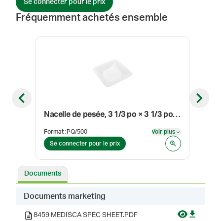
Se connecter pour le prix
Fréquemment achetés ensemble
Previous slide
Next sl
Nacelle de pesée, 3 1/3 po × 3 1/3 po × 19/20 po
Chlo
Format
:
PQ/500
Voir plus
Form
Voir plus
Se connecter pour le prix
Se 
Documents
Documents marketing
8459 MEDISCA SPEC SHEET.PDF