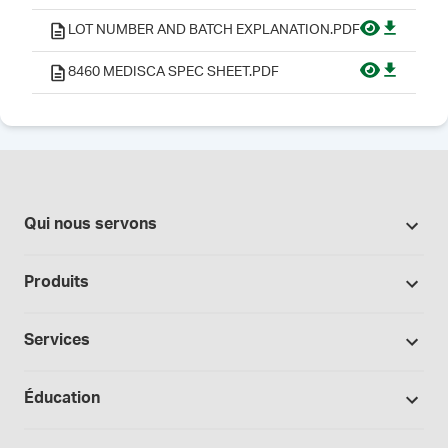
LOT NUMBER AND BATCH EXPLANATION.PDF
8460 MEDISCA SPEC SHEET.PDF
Qui nous servons
Pharmacies
Produits
Secteur du cannabis
Promotions
Fabrication sous contrat
Services
Nos marques
Hôpitaux et cliniques
Soutien à la formulation
Bases et véhicules
Éducation
Laboratoire et recherche
Procédures opérationnelles normalisées
Capsules
Cours
Médecins et prescripteurs