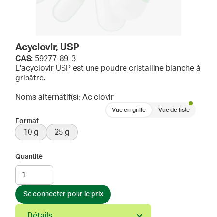
Acyclovir, USP
CAS:
59277-89-3
L'acyclovir USP est une poudre cristalline blanche à
grisâtre.
Noms alternatif(s): Aciclovir
Vue en grille
Vue de liste
Format
10 g
25 g
Quantité
Se connecter pour le prix
Détails