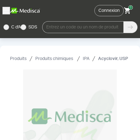
0
Connexion
C d'A
SDS
Entrez un code ou un nom de produit
Produits
Produits chimiques
IPA
Acyclovir, USP