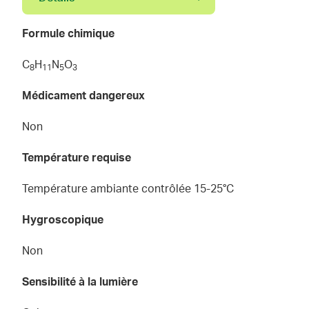
Formule chimique
C
H
N
O
8
1
1
5
3
Médicament dangereux
Non
Température requise
Température ambiante contrôlée 15-25°C
Hygroscopique
Non
Sensibilité à la lumière