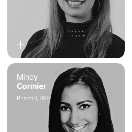
Mindy
Cormier
PharmD, RPh