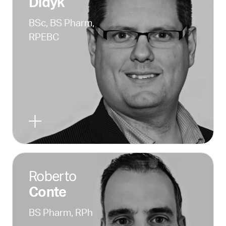
Didyk
BSc, BS Pharm,
RPEBC
Roberto
Conte
BS Pharm, RPh