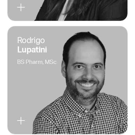
Rodrigo
Lupatini
BS Pharm, MSc