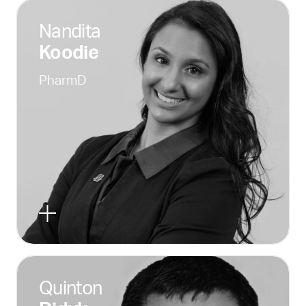
Nandita
Koodie
PharmD
Quinton