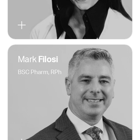
Mark
Filosi
BSC Pharm, RPh