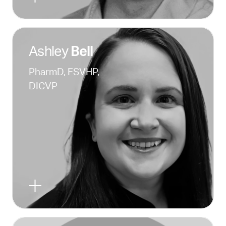
Ashley
Bell
PharmD, FSVHP,
DICVP