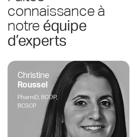
connaissance à
notre
équipe
d’experts
Christine
Roussel
PharmD, BCOP,
BCSCP