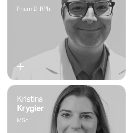
PharmD, RPh
Kristina
Krygier
MSc