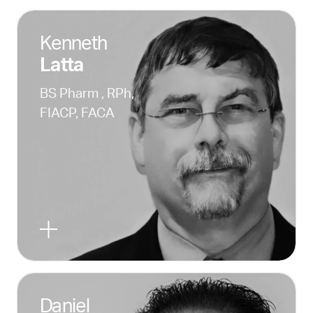
Kenneth
Latta
BS Pharm , RPh,
FIACP, FACA
Daniel