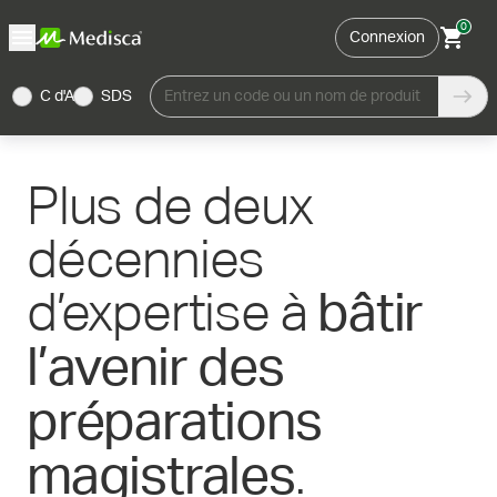
0
Connexion
C d'A
SDS
Entrez un code ou un nom de produit
Plus de deux
décennies
d’expertise à
bâtir
l’avenir des
préparations
.
magistrales