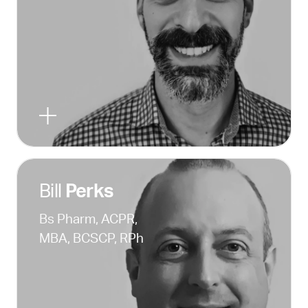
Bill
Perks
Bs Pharm, ACPR,
MBA, BCSCP, RPh