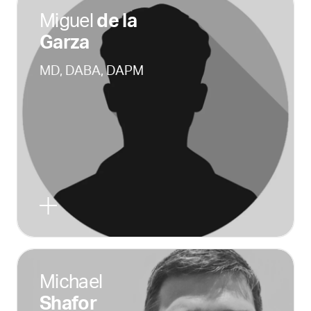
Miguel
de la
Garza
MD, DABA, DAPM
Michael
Shafor