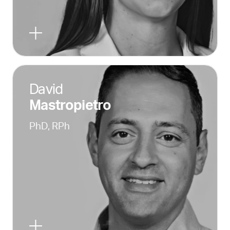
David
Mastropietro
PhD, RPh