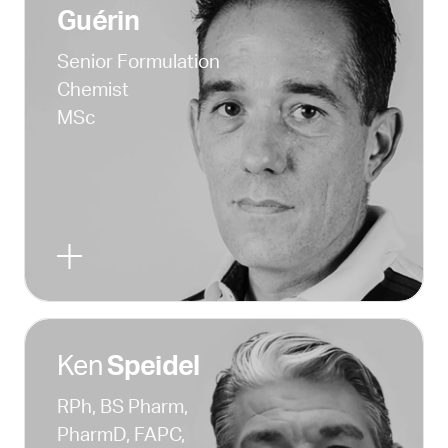
Guérin
Senior Formulation
Chemist
MSc
Ken
Speidel
RPh, BS Pharm,
PharmD, FAPC,