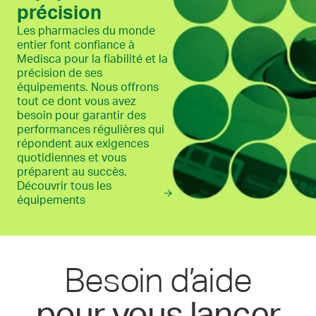
précision
Les pharmacies du monde
entier font confiance à
Medisca pour la fiabilité et la
précision de ses
équipements. Nous offrons
tout ce dont vous avez
besoin pour garantir des
performances régulières qui
répondent aux exigences
quotidiennes et vous
préparent au succès.
Découvrir tous les
équipements
Besoin d’aide
pour vous lancer