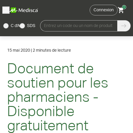
0
Connexion
C d'A
SDS
Entrez un code ou un nom de produit
15 mai 2020
|
2 minutes de lecture
Document de
soutien pour les
pharmaciens -
Disponible
gratuitement