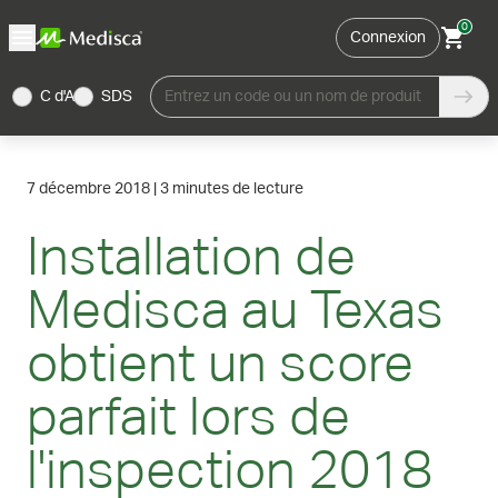
0
Connexion
C d'A
SDS
Entrez un code ou un nom de produit
7 décembre 2018
|
3 minutes de lecture
Installation de
Medisca au Texas
obtient un score
parfait lors de
l'inspection 2018