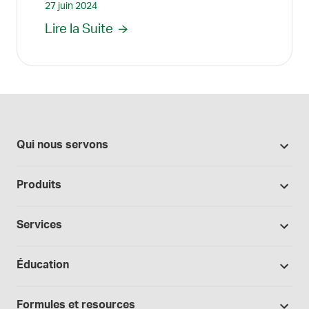
27 juin 2024
Lire la Suite
Qui nous servons
Pharmacies
Produits
Secteur du cannabis
Promotions
Fabrication sous contrat
Services
Nos marques
Hôpitaux et cliniques
Soutien à la formulation
Bases et véhicules
Éducation
Laboratoire et recherche
Procédures opérationnelles normalisées
Capsules
Cours
Médecins et prescripteurs
Consultations spécialisées
Formules et resources