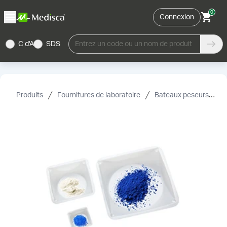
0
Connexion
C d'A
SDS
Entrez un code ou un nom de produit
Produits
Fournitures de laboratoire
Bateaux peseurs, canoës et papier