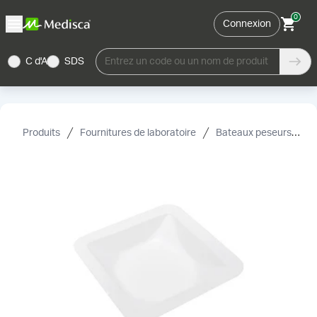
0
Connexion
C d'A
SDS
Entrez un code ou un nom de produit
Produits
Fournitures de laboratoire
Bateaux peseurs, canoës et papier