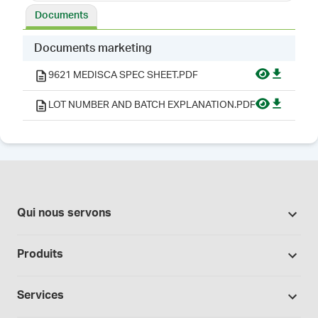
Documents
Documents marketing
9621 MEDISCA SPEC SHEET.PDF
LOT NUMBER AND BATCH EXPLANATION.PDF
Qui nous servons
Pharmacies
Produits
Secteur du cannabis
Promotions
Fabrication sous contrat
Services
Nos marques