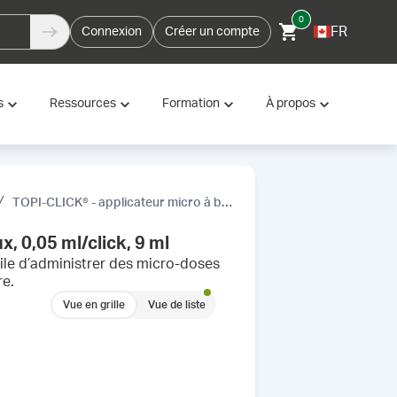
0
FR
Connexion
Créer un compte
s
Ressources
Formation
À propos
TOPI-CLICK® - applicateur micro à bout doux, 0,05 ml/click, 9 ml
, 0,05 ml/click, 9 ml
cile d’administrer des micro-doses
re.
Vue en grille
Vue de liste