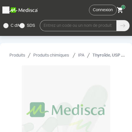
0
Connexion
C d'A
SDS
Entrez un code ou un nom de produit
Produits
Produits chimiques
IPA
Thyroïde, USP (porcin) (poudre)