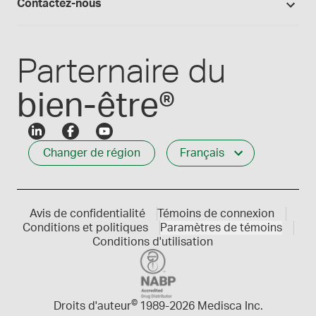
Qui nous servons
Contactez-nous
Connexion des employés
Carrières
Service à la clientèle
Créer mon compte
Communiques de presse
1-800-665-6334
Parternaire du
bien-être®
Changer de région
Français
Avis de confidentialité
Témoins de connexion
Conditions et politiques
Paramètres de témoins
Conditions d'utilisation
©
Droits d'auteur
1989-
2026 Medisca Inc.