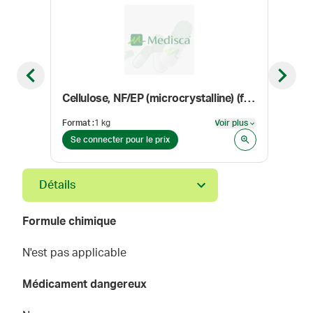
Previous slide
Next sl
Cellulose, NF/EP (microcrystalline) (flocel 101)
Chlo
Format
:
1 kg
Voir plus
Form
Voir plus
Se connecter pour le prix
Se 
Détails
Formule chimique
N'est pas applicable
Médicament dangereux