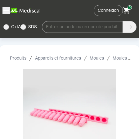
0
Connexion
C d'A
SDS
Entrez un code ou un nom de produit
Produits
Appareils et fournitures
Moules
Moules pour suppositoires et accessoires