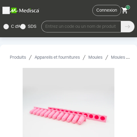
0
Connexion
C d'A
SDS
Entrez un code ou un nom de produit
Produits
Appareils et fournitures
Moules
Moules pour suppositoires et accessoires