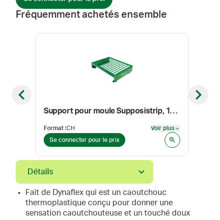
Fréquemment achetés ensemble
Previous slide
Next sl
Support pour moule Supposistrip, 13 bandes
Format
:
CH
Voir plus
Form
Voir plus
Se connecter pour le prix
Se 
Détails
Fait de Dynaflex qui est un caoutchouc
thermoplastique conçu pour donner une
sensation caoutchouteuse et un touché doux