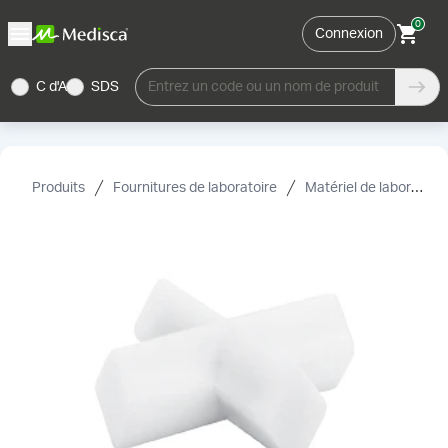
0
Connexion
C d'A
SDS
Entrez un code ou un nom de produit
Produits
Fournitures de laboratoire
Matériel de laboratoire et accessoires