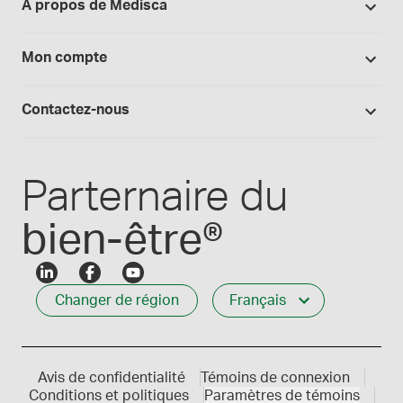
Bibliothèque d'études
À propos de Medisca
Équipments
Politique de retour
Blogue Medisca
Arômes, colorants et huiles
Tout sur Medisca
Mon compte
Preparation magistrale 101
Fournitures de laboratoire
Qualité Medisca
Connexion
Les formules Medisca 101
Qui nous servons
Contactez-nous
Connexion des employés
Carrières
Service à la clientèle
Créer mon compte
Communiques de presse
1-800-665-6334
Parternaire du
bien-être®
Changer de région
Français
Avis de confidentialité
Témoins de connexion
Conditions et politiques
Paramètres de témoins