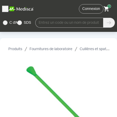
0
Connexion
C d'A
SDS
Entrez un code ou un nom de produit
Produits
Fournitures de laboratoire
Cuillères et spatules