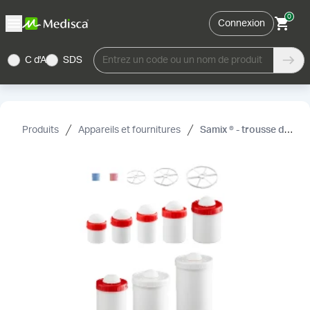
0
Connexion
C d'A
SDS
Entrez un code ou un nom de produit
Produits
Appareils et fournitures
Samix ® - trousse de démarrage ES500