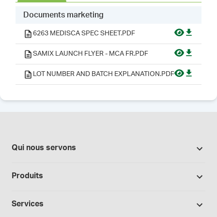
Documents marketing
6263 MEDISCA SPEC SHEET.PDF
SAMIX LAUNCH FLYER - MCA FR.PDF
LOT NUMBER AND BATCH EXPLANATION.PDF
Qui nous servons
Pharmacies
Produits
Secteur du cannabis
Promotions
Fabrication sous contrat
Services
Nos marques