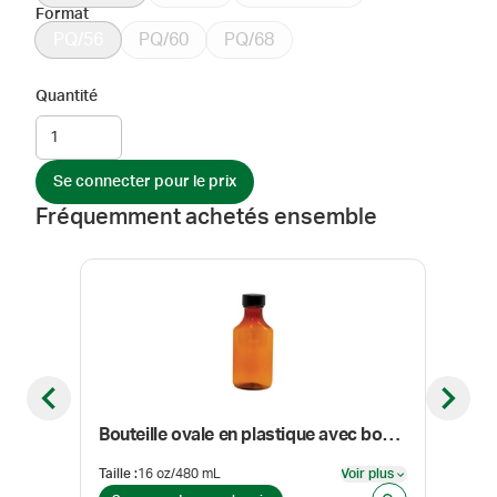
Format
PQ/56
PQ/60
PQ/68
Quantité
Se connecter pour le prix
Fréquemment achetés ensemble
Previous slide
Next sl
Bouteille ovale en plastique avec bouchon à vis , ambre
Taille
:
16 oz/480 mL
Voir plus
Form
Voir plus