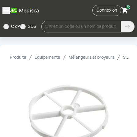
0
Connexion
C d'A
SDS
Entrez un code ou un nom de produit
Produits
Equipements
Mélangeurs et broyeurs
Samix & Accessories