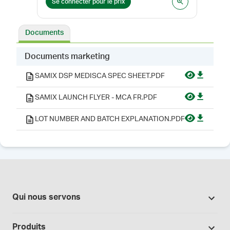
Se connecter pour le prix
Se 
Documents
Documents marketing
SAMIX DSP MEDISCA SPEC SHEET.PDF
SAMIX LAUNCH FLYER - MCA FR.PDF
LOT NUMBER AND BATCH EXPLANATION.PDF
Qui nous servons
Pharmacies
Produits