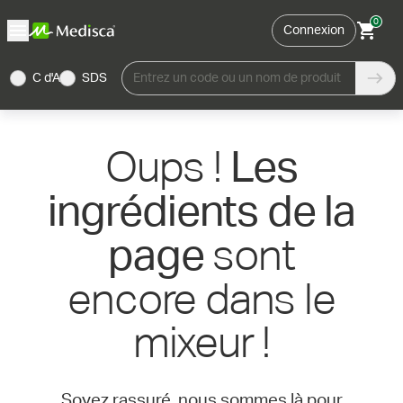
0
Connexion
C d'A
SDS
Entrez un code ou un nom de produit
Oups !
Les
ingrédients de la
sont
page
encore dans le
mixeur !
Soyez rassuré, nous sommes là pour