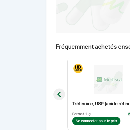
Fréquemment achetés ens
Previous slide
Trétinoïne, USP (acide rétin
Format
:
1 g
V
Se connecter pour le prix