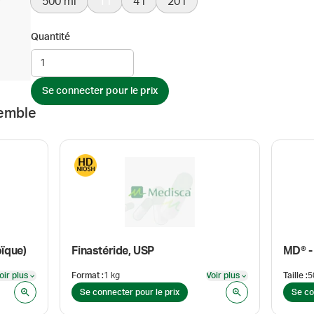
500 ml
1 l
4 l
20 l
Quantité
Se connecter pour le prix
emble
oïque)
Finastéride, USP
MD® -
oir plus
Format
:
1 kg
Voir plus
Taille
:
5
Voir plus
Voir plus
Se connecter pour le prix
Se co