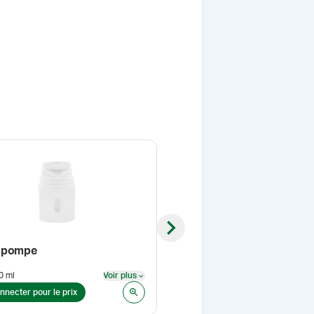
Next slide
 pompe
Polysorbate 80, NF (Tween
0 ml
Voir plus
Format
:
1 l
Voir plus
nnecter pour le prix
Se connecter pour le prix