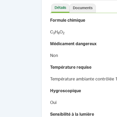
Détails
Documents
Formule chimique
C
H
O
3
8
2
Médicament dangereux
Non
Température requise
Température ambiante contrôlée 
Hygroscopique
Oui
Sensibilité à la lumière