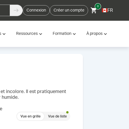
0
FR
Connexion
Créer un compte
s
Ressources
Formation
À propos
et incolore. Il est pratiquement
ir humide.
ne
Vue en grille
Vue de liste