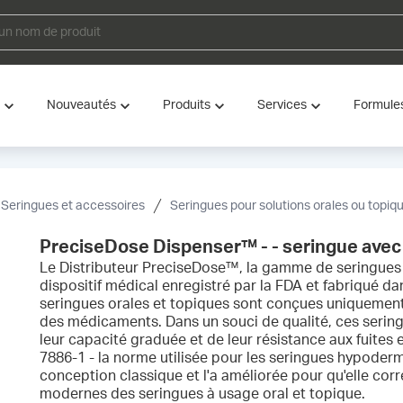
Nouveautés
Produits
Services
Formule
Seringues et accessoires
Seringues pour solutions orales ou topiq
PreciseDose Dispenser™ - - seringue ave
Le Distributeur PreciseDose™, la gamme de seringue
dispositif médical enregistré par la FDA et fabriqué d
seringues orales et topiques sont conçues uniquement 
des médicaments. Dans un souci de qualité, ces sering
leur capacité graduée et de leur résistance aux fuites 
7886-1 - la norme utilisée pour les seringues hypoder
conception classique et l'a améliorée pour qu'elle co
modernes des seringues à usage oral et topique.