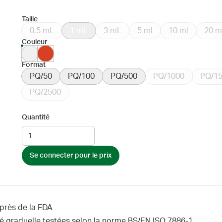
Taille
0,5 mL
1 mL
3 mL
5 ml
10 ml
20 m
Couleur
Format
PQ/50
PQ/100
PQ/500
PQ/1000
PQ/1
PQ/2500
Quantité
Se connecter pour le prix
uprès de la FDA
té graduelle testées selon la norme BS/EN ISO 7886-1