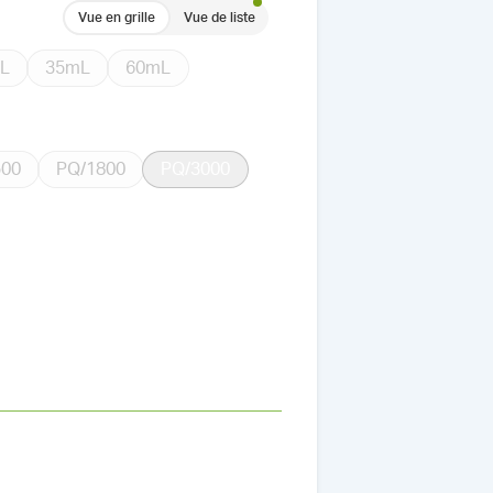
Vue en grille
Vue de liste
L
35mL
60mL
500
PQ/1800
PQ/3000