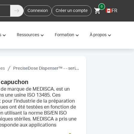
0
FR
Connexion
Créer un compte
s
Ressources
Formation
À propos
ues
PreciseDose Dispenser™ - - seringue avec capuchon
c capuchon
s de marque de MEDISCA, est un
ans une usine ISO 13485. Ces
pour l'industrie de la préparation
ues ont été testées en fonction de
en utilisant la norme BS/EN ISO
miques stériles. MEDISCA a pris une
rresponde aux applications