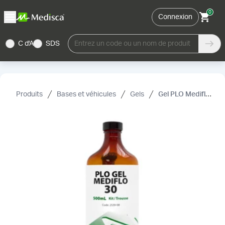
0
Connexion
C d'A
SDS
Entrez un code ou un nom de produit
Produits
Bases et véhicules
Gels
Gel PLO Mediflo™ 30, trousse pour composé