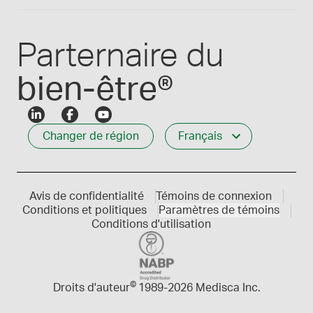
Connexion des employés
Carrières
Service à la clientèle
Créer mon compte
Communiques de presse
1-800-665-6334
Parternaire du
bien-être®
Changer de région
Français
Avis de confidentialité
Témoins de connexion
Conditions et politiques
Paramètres de témoins
Conditions d'utilisation
©
Droits d'auteur
1989-
2026 Medisca Inc.