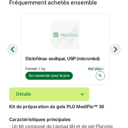
Fréquemment achetés ensemble
Previous slide
Next sl
Diclofénac sodique, USP (micronisé)
Format
:
1 kg
Voir plus
Taille
Voir plus
Se connecter pour le prix
Se 
Détails
Kit de préparation de gels PLO MediFlo™ 30
Caractéristiques principales
- Un kit composé de Lipmax (A) et de gel Pluronic