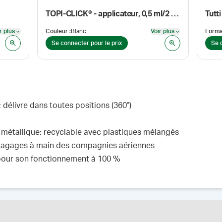
TOPI-CLICK® - applicateur, 0,5 ml/2 clicks, 35 ml
Tutti
r plus
Couleur
:
Blanc
Voir plus
Forma
Voir plus
Voir plus
Se connecter pour le prix
Se 
délivre dans toutes positions (360°)
 métallique; recyclable avec plastiques mélangés
bagages à main des compagnies aériennes
 pour son fonctionnement à 100 %