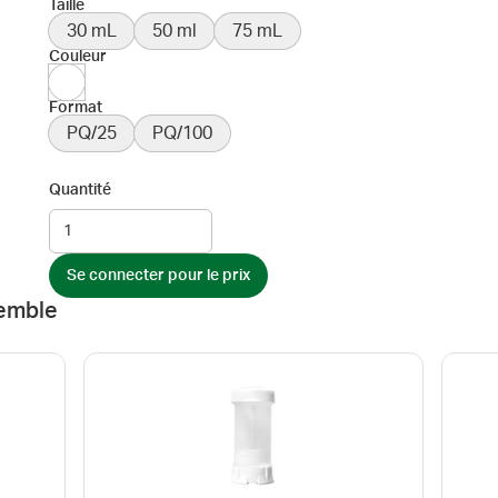
Taille
30 mL
50 ml
75 mL
Couleur
Format
PQ/25
PQ/100
Quantité
Se connecter pour le prix
emble