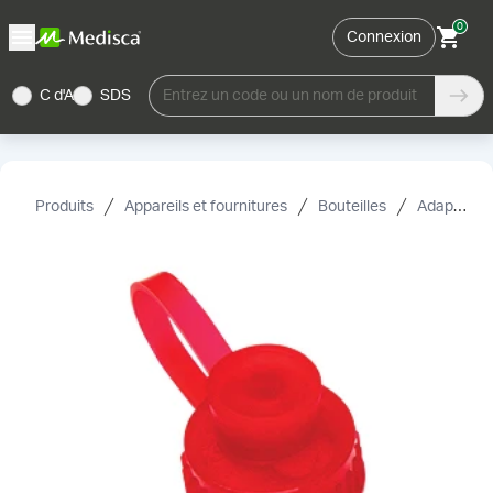
0
Connexion
C d'A
SDS
Entrez un code ou un nom de produit
Produits
Appareils et fournitures
Bouteilles
Adaptateurs et accessoires