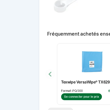
Fréquemment achetés ens
Previous slide
Format
:
PQ/300
V
Se connecter pour le prix