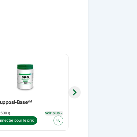
Next slide
upposi-Base™
:
500 g
Voir plus
Couleur
:
Blanc
Voir plus
nnecter pour le prix
Se connecter pour le prix