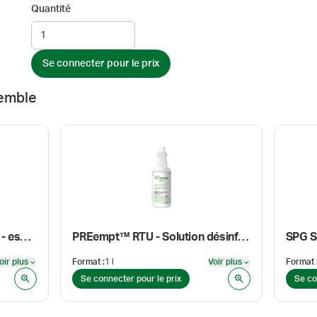
Quantité
Se connecter pour le prix
emble
Texwipe VersaWipe® TX629 - essuie-tout non tissé secs
PREempt™ RTU - Solution désinfectante
SPG S
oir plus
Format
:
1 l
Voir plus
Format
Voir plus
Voir plus
Se connecter pour le prix
Se co