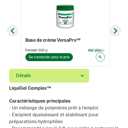
Previous slide
Next sl
Base de crème VersaPro™
Base
Format
:
500 g
Voir plus
Form
Voir plus
Se connecter pour le prix
Se 
Détails
LiquiGel Complex™
Caractéristiques principales
- Un mélange de polymères prêt à l’emploi
- Excipient épaississant et stabilisant pour
préparations hydrophiles