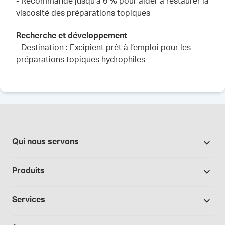
- Recommandé jusqu’à 6 % pour aider à restaurer la
viscosité des préparations topiques
Recherche et développement
- Destination : Excipient prêt à l’emploi pour les
préparations topiques hydrophiles
Qui nous servons
Pharmacies
Produits
Secteur du cannabis
Promotions
Fabrication sous contrat
Services
Nos marques
Hôpitaux et cliniques
Soutien à la formulation