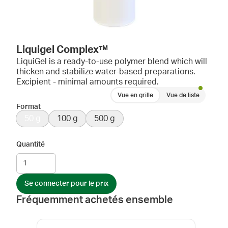
Liquigel Complex™
LiquiGel is a ready-to-use polymer blend which will
thicken and stabilize water-based preparations.
Excipient - minimal amounts required.
Vue en grille
Vue de liste
Format
50 g
100 g
500 g
Quantité
Se connecter pour le prix
Fréquemment achetés ensemble