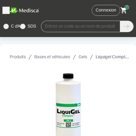
0
Connexion
C d'A
SDS
Entrez un code ou un nom de produit
Produits
Bases et véhicules
Gels
Liquigel Complex™