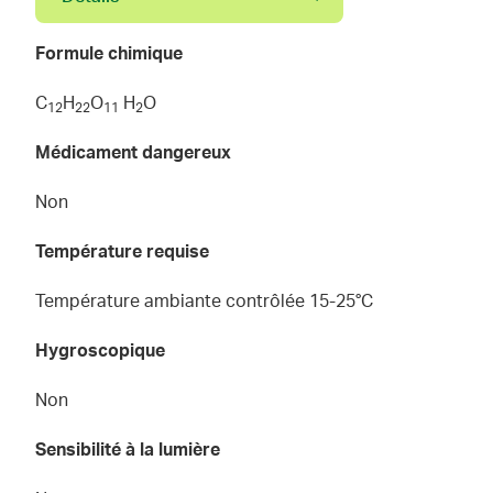
Formule chimique
C
H
O
H
O
1
2
2
2
1
1
2
Médicament dangereux
Non
Température requise
Température ambiante contrôlée 15-25°C
Hygroscopique
Non
Sensibilité à la lumière