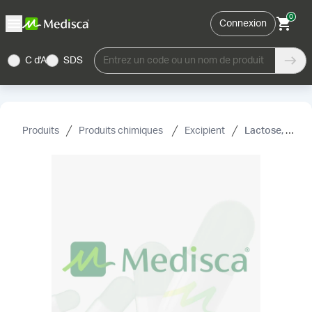
0
Connexion
C d'A
SDS
Entrez un code ou un nom de produit
Produits
Produits chimiques
Excipient
Lactose, NF (monohydrate)