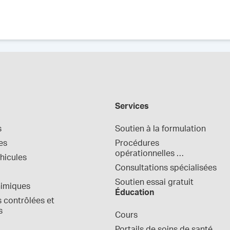
Services
s
Soutien à la formulation
es
Procédures 
opérationnelles 
hicules
normalisées
Consultations spécialisées
Soutien essai gratuit
himiques
Éducation
contrôlées et 
s
Cours
Portails de soins de santé