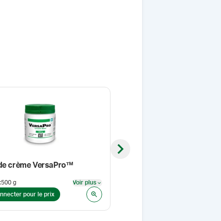
Next slide
de crème VersaPro™
Progestérone, USP (micron
:
500 g
Voir plus
Format
:
1 kg
Voir plus
nnecter pour le prix
Se connecter pour le prix