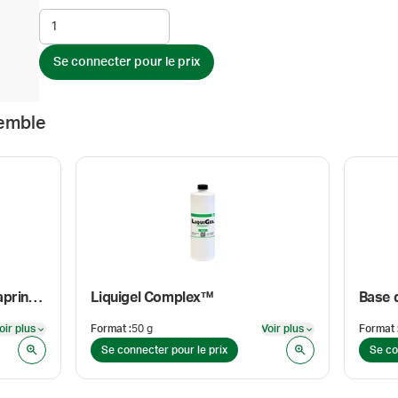
Se connecter pour le prix
emble
Chlorhydrate de cyclobenzaprine, USP
Liquigel Complex™
Base 
oir plus
Format
:
50 g
Voir plus
Format
Voir plus
Voir plus
Se connecter pour le prix
Se co