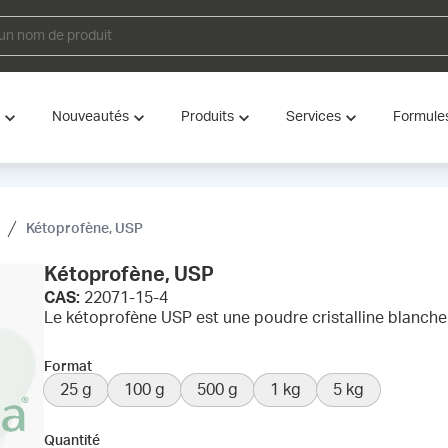
Nouveautés
Produits
Services
Formule
Kétoprofène, USP
Kétoprofène, USP
CAS:
22071-15-4
Le kétoprofène USP est une poudre cristalline blanch
Format
25 g
100 g
500 g
1 kg
5 kg
Quantité