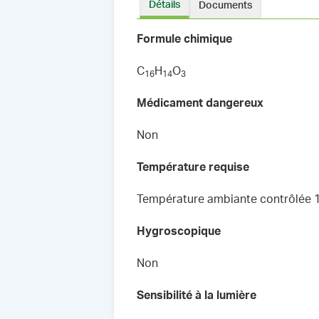
Détails
Documents
Formule chimique
C
H
O
1
6
1
4
3
Médicament dangereux
Non
Température requise
Température ambiante contrôlée 
Hygroscopique
Non
Sensibilité à la lumière