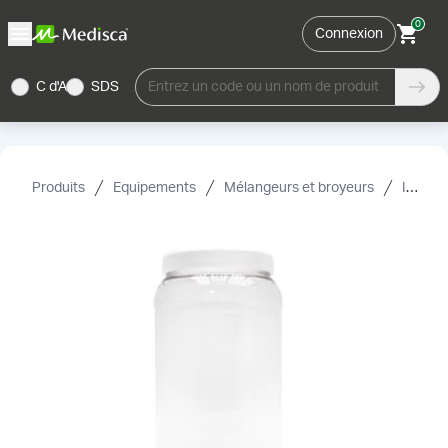
0
Connexion
C d'A
SDS
Entrez un code ou un nom de produit
Produits
Equipements
Mélangeurs et broyeurs
Inverseurs et accessoires