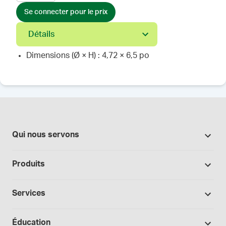
Se connecter pour le prix
Détails
Dimensions (Ø × H) : 4,72 × 6,5 po
Qui nous servons
Pharmacies
Produits
Secteur du cannabis
Promotions
Fabrication sous contrat
Services
Nos marques
Hôpitaux et cliniques
Soutien à la formulation
Bases et véhicules
Éducation