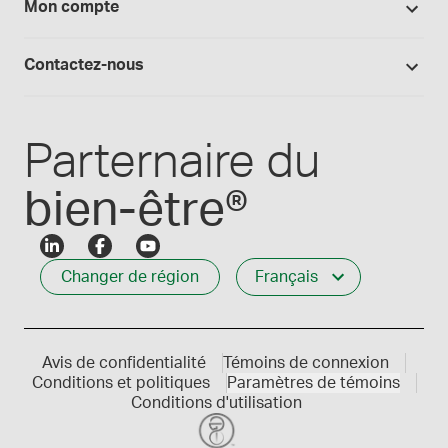
Mon compte
Preparation magistrale 101
Fournitures de laboratoire
Qualité Medisca
Connexion
Les formules Medisca 101
Qui nous servons
Contactez-nous
Connexion des employés
Carrières
Service à la clientèle
Créer mon compte
Communiques de presse
1-800-665-6334
Parternaire du
bien-être®
Changer de région
Français
Avis de confidentialité
Témoins de connexion
Conditions et politiques
Paramètres de témoins
Conditions d'utilisation