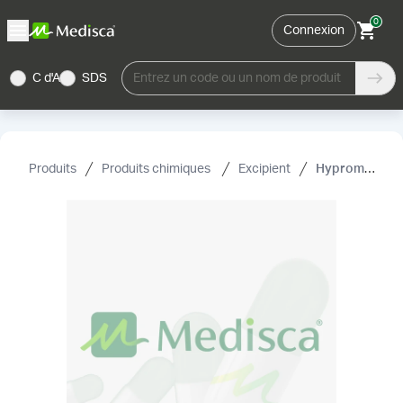
0
Connexion
C d'A
SDS
Entrez un code ou un nom de produit
Produits
Produits chimiques
Excipient
Hypromellose, USP (4000 mPa .s)