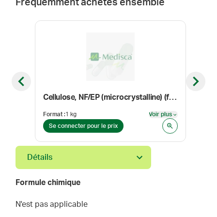
Fréquemment achetés ensemble
Previous slide
Next sl
Cellulose, NF/EP (microcrystalline) (flocel 101)
Prog
Format
:
1 kg
Voir plus
Form
Voir plus
Se connecter pour le prix
Se 
Détails
Formule chimique
N'est pas applicable