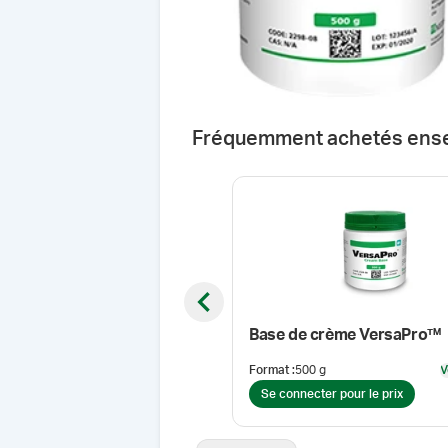
Fréquemment achetés ens
Previous slide
Base de crème VersaPro™
Format
:
500 g
V
Se connecter pour le prix