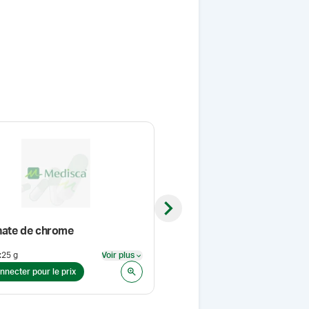
Next slide
inate de chrome
:
25 g
Voir plus
Format
:
1 kg
Voir plus
nnecter pour le prix
Se connecter pour le prix