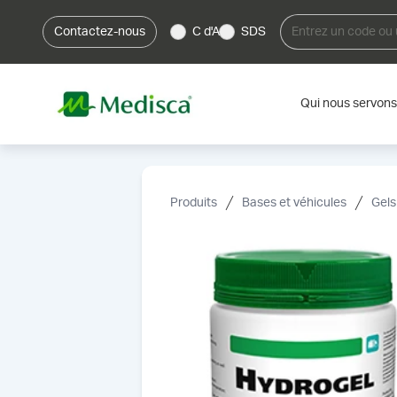
Contactez-nous
C d'A
SDS
Qui nous servons
Produits
Bases et véhicules
Gels