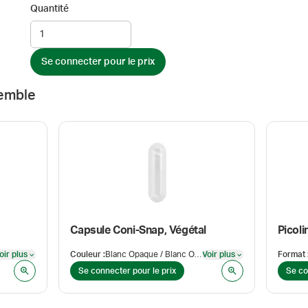
Quantité
Se connecter pour le prix
emble
Capsule Coni-Snap, Végétal
Picol
oir plus
Couleur
:
Blanc Opaque / Blanc Opaque
Voir plus
Format
Voir plus
Voir plus
Se connecter pour le prix
Se co