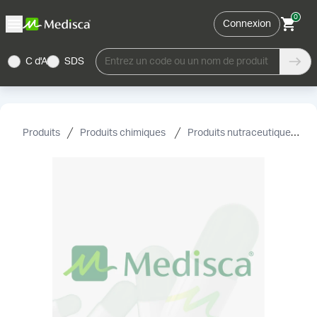
0
Connexion
C d'A
SDS
Entrez un code ou un nom de produit
Produits
Produits chimiques
Produits nutraceutiques