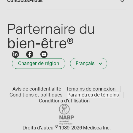
Contactez-nous
Connexion des employés
Carrières
Service à la clientèle
Créer mon compte
Communiques de presse
1-800-665-6334
Parternaire du
bien-être®
Changer de région
Français
Avis de confidentialité
Témoins de connexion
Conditions et politiques
Paramètres de témoins
Conditions d'utilisation
©
Droits d'auteur
1989-
2026 Medisca Inc.