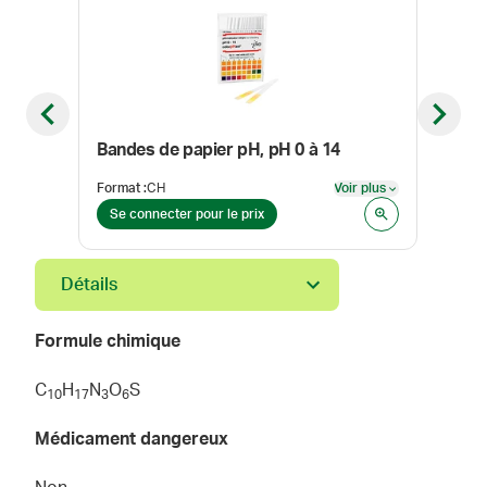
Previous slide
Next sl
Bandes de papier pH, pH 0 à 14
Format
:
CH
Voir plus
Form
Voir plus
Se connecter pour le prix
Se 
Détails
Formule chimique
C
H
N
O
S
1
0
1
7
3
6
Médicament dangereux