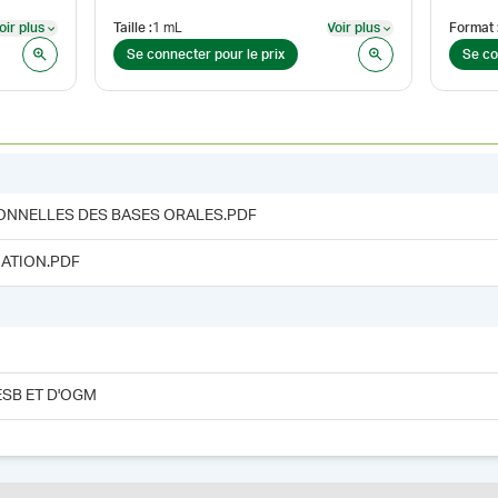
oir plus
Taille
:
1 mL
Voir plus
Format
Voir plus
Voir plus
Se connecter pour le prix
Se co
ONNELLES DES BASES ORALES.PDF
ATION.PDF
ESB ET D'OGM