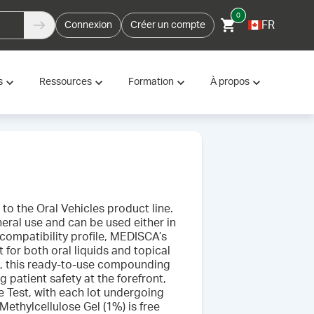
0
FR
Connexion
Créer un compte
s
Ressources
Formation
À propos
to the Oral Vehicles product line.
neral use and can be used either in
compatibility profile, MEDISCA’s
 for both oral liquids and topical
l, this ready-to-use compounding
 patient safety at the forefront,
 Test, with each lot undergoing
thylcellulose Gel (1%) is free