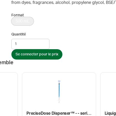
from dyes, fragrances, alcohol, propylene glycol, BS
Format
500 mL
Quantité
Se connecter pour le prix
emble
PreciseDose Dispenser™ - - seringue avec capuchon
Liqui