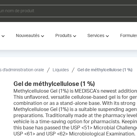
Nouveautés
Produits
Services
Formule
s d'administration orale
Liquides
Gel de méthylcellulose (1 %)
Gel de méthylcellulose (1 %)
Methylcellulose Gel (1%) is MEDISCA’s newest addition 
This unflavored, versatile cellulose-based gel is for ge
combination or as a stand-alone base. With its strong 
Methylcellulose Gel (1%) is a suitable suspending agent
preparations. Traditionally made at the pharmacy leve
vehicle is a time-saving option for pharmacists. Keeping
this base has passed the USP <51> Microbial Challenge
USP <61> and USP <62> Microbiological Examination. Me