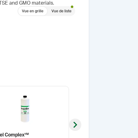
E/TSE and GMO materials.
Vue en grille
Vue de liste
Next slide
gel Complex™
MD® - pompe