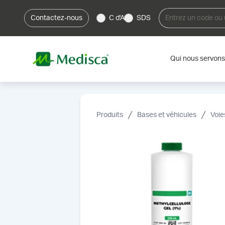
Contactez-nous
C d'A
SDS
Qui nous servons
Produits
Bases et véhicules
Voie