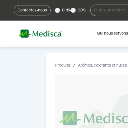
Contactez-nous
C d'A
SDS
Qui nous servons
Produits
Arômes, colorants et huiles