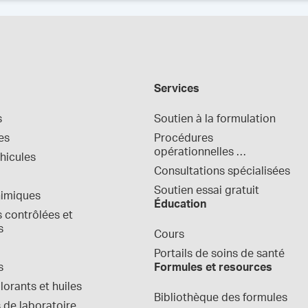
Services
s
Soutien à la formulation
es
Procédures 
opérationnelles 
hicules
normalisées
Consultations spécialisées
Soutien essai gratuit
himiques
Éducation
contrôlées et 
s
Cours
Portails de soins de santé
s
Formules et resources
orants et huiles
Bibliothèque des formules
 de laboratoire